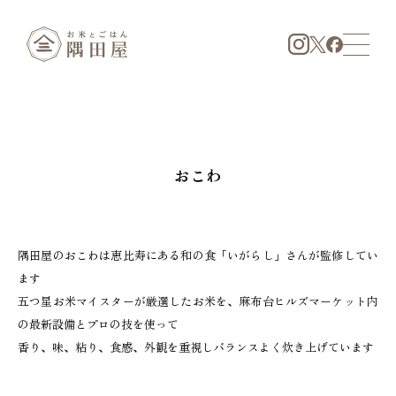
おこわ
隅田屋のおこわは恵比寿にある和の食「いがらし」さんが監修してい
ます
五つ星お米マイスターが厳選したお米を、麻布台ヒルズマーケット内
の最新設備とプロの技を使って
香り、味、粘り、食感、外観を重視しバランスよく炊き上げています