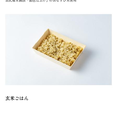
古式精米製法「飴色仕上げ」のおむすび米使用
玄米ごはん